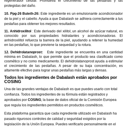
regenerador celular. Promueva el crecimiento de las pestañas y las
protegidas del daño.
10. Ppg-26 Buteth-26:
Este ingrediente es un emulsionante acondicionador
de la piel y el cabello. Ayuda a que Dabalash se adhiera correctamente a tus
pestañas para obtener los mejores resultados.
11.
Anhidroxilitol
: Este derivado del xilitol, un alcohol de azúcar natural, es
conocido por sus propiedades hidratantes y acondicionadoras. El
anhidroxilitol refuerza la barrera de la piel, ayudando a retener la humedad
en las pestañas, lo que previene la sequedad y la rotura.
12. Dehidrolatanoprost:
Este ingrediente se encuentra en una cantidad
mínima en Dabalash, lo que permite que el producto sea clasificado como
cosmético y no como medicamento. El dehidrolatanoprost ayuda a estimular
el crecimiento de las pestañas. A pesar de su baja concentración, es
altamente efectivo para lograr unas pestañas más largas y densas.
Todos los ingredientes de Dabalash están aprobados por
COSING
Una de las grandes ventajas de Dabalash es que puedes usarlo con total
confianza. Todos los ingredientes de su fórmula están registrados y
aprobados por
COSING
, la base de datos oficial de la Comisión Europea
que regula los ingredientes permitidos en productos cosméticos.
Esta plataforma garantiza que cada ingrediente utilizado en Dabalash ha
pasado rigurosos controles de calidad y seguridad exigidos por la
legislación de la Unión Europea. Puedes verificarlo personalmente en el