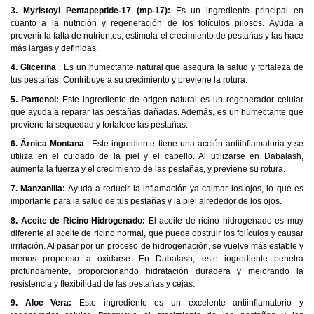
3. Myristoyl Pentapeptide-17 (mp-17):
Es un ingrediente principal en
cuanto a la nutrición y regeneración de los folículos pilosos. Ayuda a
prevenir la falta de nutrientes, estimula el crecimiento de pestañas y las hace
más largas y definidas.
4. Glicerina
: Es un humectante natural que asegura la salud y fortaleza de
tus pestañas. Contribuye a su crecimiento y previene la rotura.
5. Pantenol:
Este ingrediente de origen natural es un regenerador celular
que ayuda a reparar las pestañas dañadas. Además, es un humectante que
previene la sequedad y fortalece las pestañas.
6. Árnica Montana
: Este ingrediente tiene una acción antiinflamatoria y se
utiliza en el cuidado de la piel y el cabello. Al utilizarse en Dabalash,
aumenta la fuerza y ​​​​el crecimiento de las pestañas, y previene su rotura.
7. Manzanilla:
Ayuda a reducir la inflamación ya calmar los ojos, lo que es
importante para la salud de tus pestañas y la piel alrededor de los ojos.
8. Aceite de Ricino Hidrogenado:
El aceite de ricino hidrogenado es muy
diferente al aceite de ricino normal, que puede obstruir los folículos y causar
irritación. Al pasar por un proceso de hidrogenación, se vuelve más estable y
menos propenso a oxidarse. En Dabalash, este ingrediente penetra
profundamente, proporcionando hidratación duradera y mejorando la
resistencia y flexibilidad de las pestañas y cejas.
9. Aloe Vera:
Este ingrediente es un excelente antiinflamatorio y