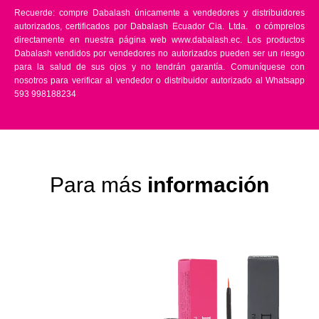
Recuerde: compre Dabalash únicamente a vendedores y distribuidores
autorizados, certificados por Dabalash Ecuador Cia. Ltda. o cómprelos
directamente en nuestra página web www.dabalash.ec. Los productos
Dabalash vendidos por vendedores no autorizados pueden ser un riesgo
para la salud de sus ojos y no tendrán garantía. Comuníquese con
nosotros para verificar al vendedor o distribuidor autorizado al Whatsapp
593 998188234
Para más
información